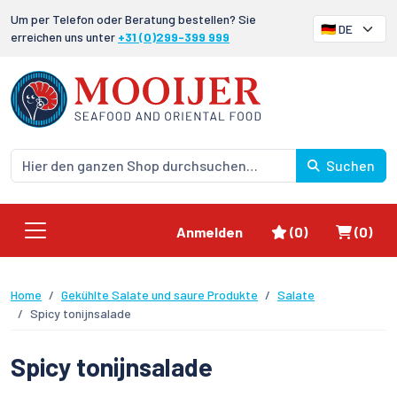
Um per Telefon oder Beratung bestellen? Sie
erreichen uns unter
+31 (0)299-399 999
Suchen
Favoriten
Waren
Anmelden
(0)
(0)
Home
Gekühlte Salate und saure Produkte
Salate
Spicy tonijnsalade
Spicy tonijnsalade