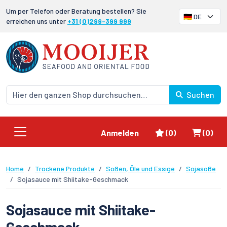
Um per Telefon oder Beratung bestellen? Sie
erreichen uns unter
+31 (0)299-399 999
Suchen
Favoriten
Waren
Anmelden
(0)
(0)
Home
Trockene Produkte
Soßen, Öle und Essige
Sojasoße
Sojasauce mit Shiitake-Geschmack
Sojasauce mit Shiitake-
Geschmack