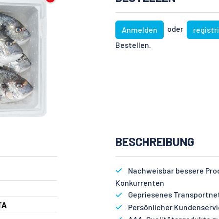
oder
Anmelden
registr
Bestellen.
BESCHREIBUNG
Nachweisbar bessere Produ
Konkurrenten
Gepriesenes Transportnetz
TA
Persönlicher Kundenservic