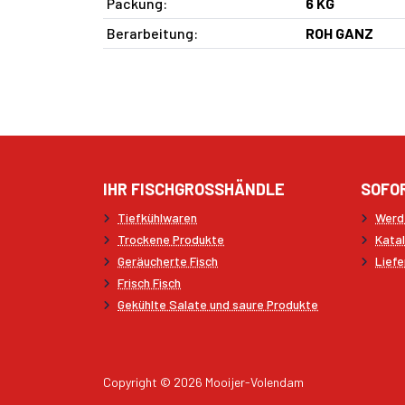
Packung:
6 KG
Berarbeitung:
ROH GANZ
IHR FISCHGROSSHÄNDLE
SOFO
Tiefkühlwaren
Werd
Trockene Produkte
Kata
Geräucherte Fisch
Liefe
Frisch Fisch
Gekühlte Salate und saure Produkte
Copyright © 2026 Mooijer-Volendam