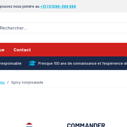
pouvez nous joindre au
+31 (0)299-399 999
ue
Contact
x responsable
Presque 100 ans de connaissance et l’expérience d
des
Spicy tonijnsalade
COMMANDER