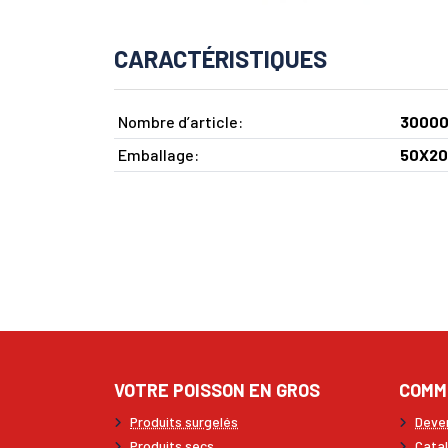
CARACTÉRISTIQUES
Nombre d’article:
3000
Emballage:
50X20
VOTRE POISSON EN GROS
COMM
Produits surgelés
Deven
Produits secs
Cata