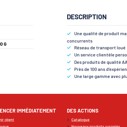
DESCRIPTION
Une qualité de produit m
0
concurrents
0 G
Réseau de transport loué :
Un service clientèle perso
Des produits de qualité AA
Près de 100 ans d'expérie
Une large gamme avec plu
ENCER IMMÉDIATEMENT
DES ACTIONS
ir client
Catalogue
logue
Nouveaux produits surgelés